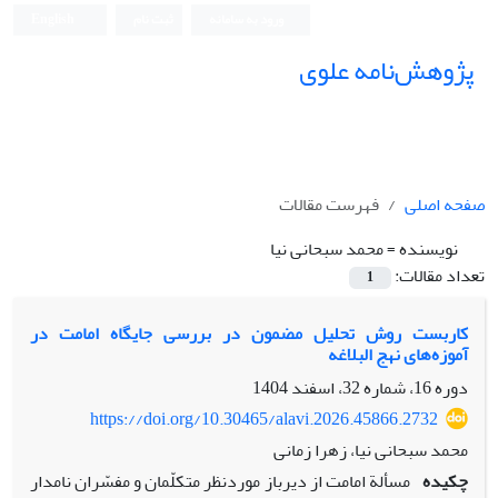
ورود به سامانه
ثبت نام
English
پژوهش‌نامه علوی
صفحه اصلی
فهرست مقالات
نویسنده =
محمد سبحانی نیا
تعداد مقالات:
1
کاربست روش تحلیل مضمون در بررسی جایگاه امامت در
آموزه‌های نهج البلاغه
دوره 16، شماره 32، اسفند 1404
https://doi.org/10.30465/alavi.2026.45866.2732
محمد سبحانی نیا، زهرا زمانی
چکیده
مسألة امامت از دیرباز موردنظر متکلّمان و مفسّران نامدار