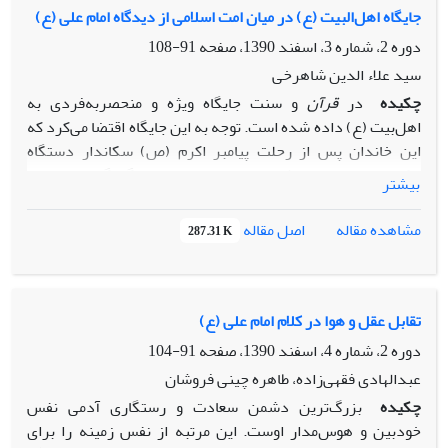
را در حوزۀ تفسیر و تاریخ و حدیث فریقین نقد و بررسى علمى
جایگاه اهل‌البیت (ع) در میان امت اسلامی از دیدگاه امام علی (ع)
کنیم و فضاى مناسبى را فراروى تفسیر این آیات فراهم سازیم.
دوره 2، شماره 3، اسفند 1390، صفحه
91-108
سید علاء الدین شاهرخی
چکیده
در
قرآن
و سنت جایگاه ویژه و منحصربه‌فردی به
اهل‌بیت ‌(ع) داده شده است. توجه به این جایگاه اقتضا می‌کرد که
این خاندان پس از رحلت پیامبر اکرم‌ (ص) سکاندار دستگاه
حکومتی مسلمانان شوند و در عرصه‌های گوناگون سیاسی،
بیشتر
اجتماعی، اقتصادی، و فرهنگی جامعة اسلامی رهبری بلا‌منازع را
برعهده گیرند. پس از گذشت نیم قرن از واقعة سقیفة بنی‌ساعده،
مشاهده مقاله
اصل مقاله
287.31 K
ماجرای خونین کربلا به وقوع پیوست و بر عترت پیامبر آن رفت که
رفت و حتی طرح فضائل آنان ممنوع و خطرآفرین شد.
امیر‌المؤمنین علی ‌(ع) با شناخت عمیق از مقولة چگونگی گفتمان با
اهل‌بیت ‌(ع) در عصر خود و آینده به طرح مبانی نظری مربوط به
تقابل عقل و هوا در کلام امام علی (ع)
عترت پیامبر ‌(ص) و آثار گستردة آنان در حیات بشری و به‌خصوص
دوره 2، شماره 4، اسفند 1390، صفحه
91-104
جامعة اسلامی پرداخت. در این مقاله با رویکردی تاریخی ـ تحلیلی
عبدالهادی فقهی‌زاده، طاهره چینی فروشان
شیوة پرداختن امام به این مسئله مورد بررسی قرار می‌گیرد و
چکیده
بزرگ‌ترین دشمن سعادت و رستگاری آدمی نفس
تلاش آن حضرت برای بیدار‌کردن وجدان‌های خفته در قبال
خودبین و هوس‌مدار اوست. این مرتبه از نفس زمینه را برای
وظیفه‌ای که در برابر این هدایتگران الهی داشت، بررسی می‌شود