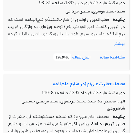
کلامی بهره‌برداری شده است.
دوره 9، شماره 17، فروردین 1397، صفحه
81-98
تنوع بهره‌گیری از منابع مورد استناد همانند توجه به رویکرد
سید حمید موسوی، مهدی مردانی
تطبیقی و یا تأییدی آنها و نیز نگرش جامع به آیات و روایات در
چکیده
قطب‌الدین راوندی از شارحانمتقدّم نهج‌البلاغه است که
تبیین چگونگی استناد، مؤثر و کارآمد است.
در تبیین کلمات امیرالمومنین(ع) توجه ویژه‌ای به واژگان غریب
نهج‌البلاغه داشتهو شرح خود را با رویکردی ادبی تالیف کرده
است.مقاله حاضر کوشیده است تا به روش توصیفی- تحلیلی، روش
بیشتر
لغوی قطب‌الدین راوندی در کتاب منهاج‌البراعه فی شرح نهج‌البلاغه
را بررسی و نقش واژگان در فهم حدیث را تبیین نماید و چگونگی
مشاهده مقاله
اصل مقاله
196.94 K
بهره‌گیری وی از ویژگی‌های این‌دست از متون نهج‌البلاغه را نشان
دهد. قطب‌الدین راوندی در بیان معانی مفردات گاه بااستناد به
کتب لغت و گاه بدون استناد به دیدگاه لغویون و عمدتاً به صورت
تقلیدی اقدام کرده و به مؤلفه‌هایی چون: گوهر معنایی، فروق
مصحف حضرت علی(ع)در منابع علم ائمه
اللغه، ترادف معنایی، معانی و واژگان اضداد، مشترک لفظی، ابدال
دوره 7، شماره 13، خرداد 1395، صفحه
85-110
در کلمات، ادغام و اعلال واژگان، توجه نشان داده و به تبیین معنای
الهام محمدزاده، سید محمد مرتضوی، سید مرتضی حسینی
واژگان نهج‌البلاغه پرداخته است.
شاهرودی
چکیده
مصحف امام علی(ع) که نسخه دست‌نوشته آن حضرت از
قرآن کریم به املاء پیامبر اکرم(ص) می‌باشد جزء میراث و منابع
گران‌بهای علوم امامان شیعه است. وجود این مصحف بر طبق روایات